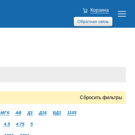
Корзина
Обратная связь
Сбросить фильтры
АМГ6
АВ
Д1
Д16
ВД1
1105
4.5
4.75
5