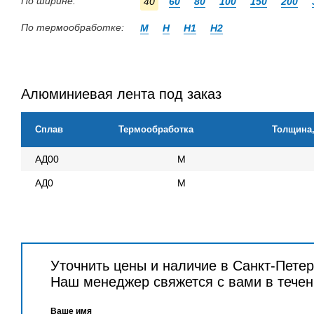
По ширине:
40
60
80
100
150
200
По термообработке:
М
Н
Н1
Н2
Алюминиевая лента под заказ
Сплав
Термообработка
Толщина
АД00
М
АД0
М
Уточнить цены и наличие в Санкт-Пете
Наш менеджер свяжется с вами в течен
Ваше имя