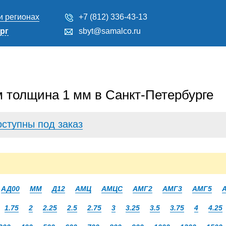
и регионах
+7 (812) 336-43-13
рг
sbyt@samalco.ru
 толщина 1 мм в Санкт-Петербурге
оступны под заказ
АД00
ММ
Д12
АМЦ
АМЦС
АМГ2
АМГ3
АМГ5
1.75
2
2.25
2.5
2.75
3
3.25
3.5
3.75
4
4.25