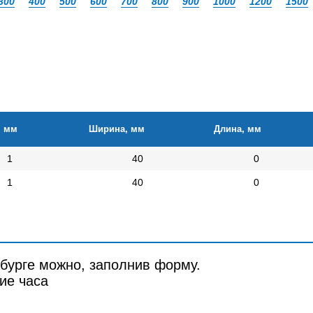
300
400
500
600
700
800
900
1000
1200
1500
, мм
Ширина, мм
Длина, мм
1
40
0
1
40
0
рбурге можно, заполнив форму.
ие часа