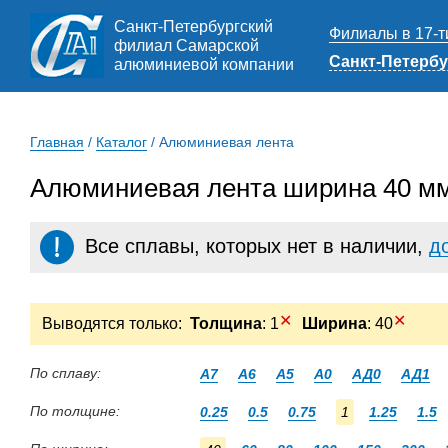
Санкт-Петербургский
Филиалы в 17-т
филиал Самарской
Санкт-Петербу
алюминиевой компании
Главная
/
Каталог
/
Алюминиевая лента
Алюминиевая лента ширина 40 мм
Все сплавы, которых нет в наличии,
д
✕
✕
Выводятся только:
Толщина
: 1
Ширина
: 40
По сплаву:
А7
А6
А5
А0
АД0
АД1
По толщине:
0.25
0.5
0.75
1
1.25
1.5