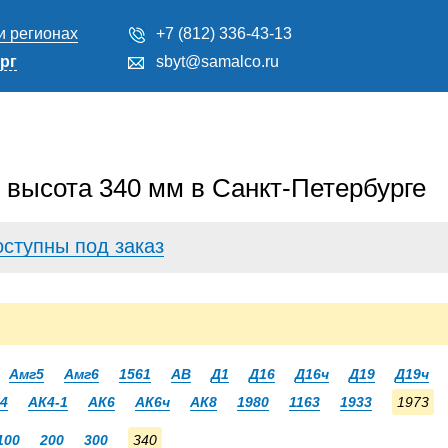
и регионах
+7 (812) 336-43-13
рг
sbyt@samalco.ru
высота 340 мм в Санкт-Петербурге
оступны под заказ
Амг5
Амг6
1561
АВ
Д1
Д16
Д16ч
Д19
Д19ч
4
АК4-1
АК6
АК6ч
АК8
1980
1163
1933
1973
100
200
300
340