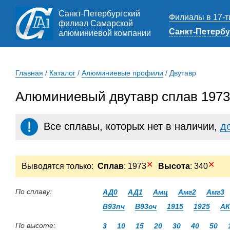
Санкт-Петербургский
Филиалы в 17-т
филиал Самарской
Санкт-Петербу
алюминиевой компании
Главная
/
Каталог
/
Алюминиевые профили
/
Двутавр
Алюминиевый двутавр сплав 1973 
Все сплавы, которых нет в наличии,
д
✕
✕
Выводятся только:
Сплав
: 1973
Высота
: 340
По сплаву:
АД0
АД1
Амц
Амг2
Амг3
В93пч
В93оч
1915
1925
АК
По высоте:
3
10
15
20
30
40
50