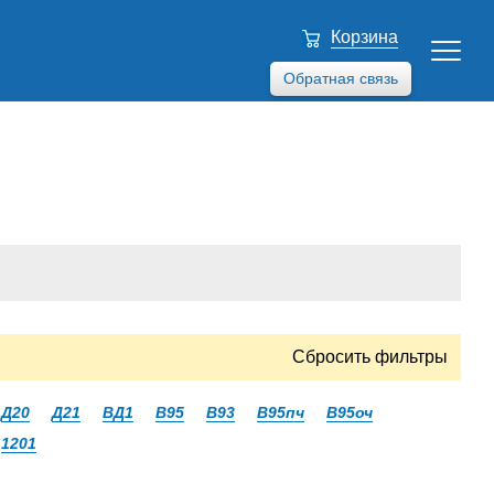
Корзина
Обратная связь
Сбросить фильтры
Д20
Д21
ВД1
В95
В93
В95пч
В95оч
1201