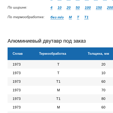
По ширине:
4
10
20
50
100
150
200
По термообработке:
без т/о
М
Т
Т1
Алюминиевый двутавр под заказ
Сплав
Термообработка
Толщина, мм
1973
Т
20
1973
Т
10
1973
Т1
60
1973
М
70
1973
Т1
80
1973
М
60