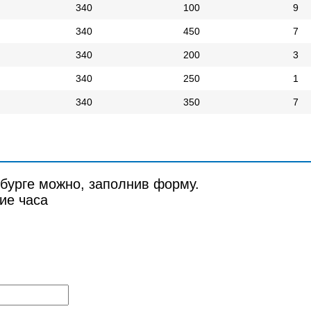
340
100
9
340
450
7
340
200
3
340
250
1
340
350
7
рбурге можно, заполнив форму.
ие часа