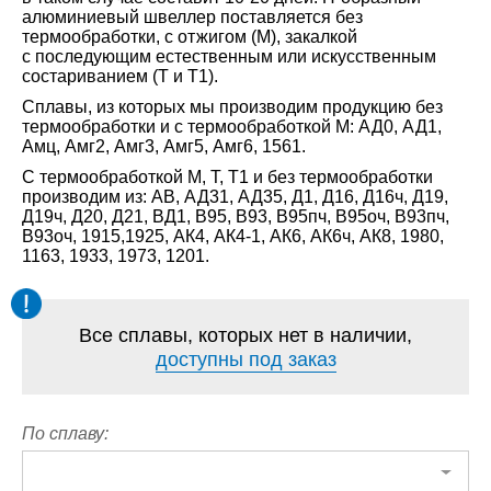
алюминиевый швеллер поставляется без
термообработки, с отжигом (М), закалкой
с последующим естественным или искусственным
состариванием (Т и Т1).
Сплавы, из которых мы производим продукцию без
термообработки и с термообработкой М: АД0, АД1,
Амц, Амг2, Амг3, Амг5, Амг6, 1561.
С термообработкой М, Т, Т1 и без термообработки
производим из: АВ, АД31, АД35, Д1, Д16, Д16ч, Д19,
Д19ч, Д20, Д21, ВД1, В95, В93, В95пч, В95оч, В93пч,
В93оч, 1915,1925, АК4, АК4-1, АК6, АК6ч, АК8, 1980,
1163, 1933, 1973, 1201.
Все сплавы, которых нет в наличии,
доступны под заказ
По сплаву: