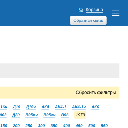
Корзина
Обратная связь
Сбросить фильтры
16ч
Д19
Д19ч
АК4
АК4-1
АК4-1ч
АК6
063
Д20
В95пч
В95оч
В96
1973
150
200
250
300
350
400
450
500
550