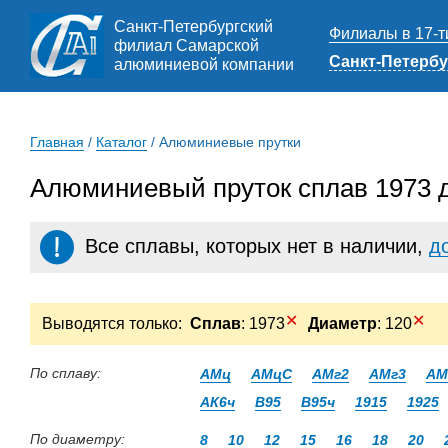
Санкт-Петербургский
Филиалы в 17-т
филиал Самарской
Санкт-Петербу
алюминиевой компании
Главная
/
Каталог
/
Алюминиевые прутки
Алюминиевый пруток сплав 1973 д
Все сплавы, которых нет в наличии,
д
✕
✕
Выводятся только:
Сплав
: 1973
Диаметр
: 120
По сплаву:
АМц
АМцС
АМг2
АМг3
АМ
АК6ч
В95
В95ч
1915
1925
По диаметру:
8
10
12
15
16
18
20