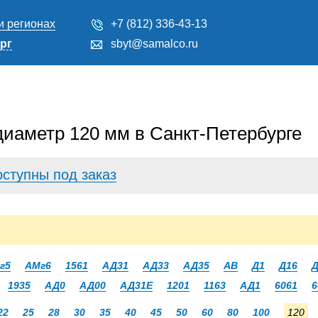
и регионах
+7 (812) 336-43-13
рг
sbyt@samalco.ru
иаметр 120 мм в Санкт-Петербурге
оступны под заказ
г5
АМг6
1561
АД31
АД33
АД35
АВ
Д1
Д16
Д
1935
АД0
АД00
АД31Е
1201
1163
АД1
6061
6
22
25
28
30
35
40
45
50
60
80
100
120