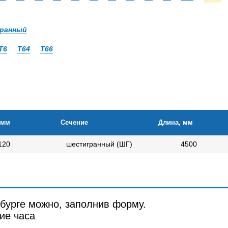
ранный
Т6
Т64
Т66
 мм
Сечение
Длина, мм
120
шестигранный (ШГ)
4500
рбурге можно, заполнив форму.
ие часа