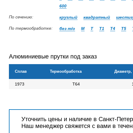
600
По сечению:
круглый
квадратный
шестиг
По термообработке:
без т/о
М
Т
Т1
Т4
Т5
Алюминиевые прутки под заказ
Сплав
Термообработка
Диаметр,
1973
Т64
Уточнить цены и наличие в Санкт-Пете
Наш менеджер свяжется с вами в течен