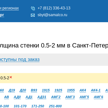
и регионах
+7 (812) 336-43-13
рг
sbyt@samalco.ru
лщина стенки 0.5-2 мм в Санкт-Петер
оступны под заказ
✕
: 0.5-2
60
Д19
Д20
В93
1915
1925
1955
АК4
АК4-1
А
АВ
АД0
АД1
АД31
АМГ2
АМГ3
АМГ5
АМГ6
0-100
101-170
171-250
251-800