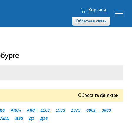
Корзина
Обратная связь
бурге
Сбросить фильтры
К6
АК6ч
АК8
1163
1933
1973
6061
3003
АМЦ
В95
Д1
Д16