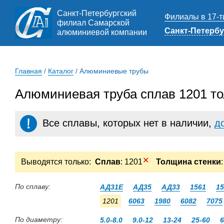
Санкт-Петербургский
Филиалы в 17-т
филиал Самарской
Санкт-Петербу
алюминиевой компании
Главная
/
Каталог
/
Алюминиевые трубы
Алюминиевая труба сплав 1201 то
Все сплавы, которых нет в наличии,
д
✕
Выводятся только:
Сплав
: 1201
Толщина стенки
По сплаву:
АД31Е
АД35
АД33
1561
15
1201
6063
1980
6082
7075
По диаметру:
5.0-8.0
9.0-12
13-24
25-60
6