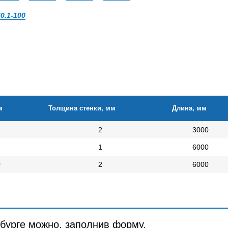
50.1-100
м
Толщина стенки, мм
Длина, мм
2
3000
1
6000
0
2
6000
рбурге можно, заполнив форму.