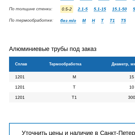
По толщине стенки:
0.5-2
2.1-5
5.1-15
15.1-50
По термообработке:
без т/о
М
Н
Т
Т1
Т5
Алюминиевые трубы под заказ
Сплав
Термообработка
Диаметр, м
1201
М
15
1201
Т
10
1201
Т1
30
Уточнить цены и наличие в Санкт-Пете