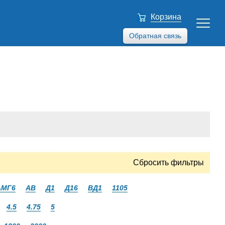
Корзина
Обратная связь
Сбросить фильтры
АМГ6
АВ
Д1
Д16
ВД1
1105
4.5
4.75
5