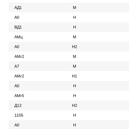
АД1
М
А0
Н
ВД1
Н
АМц
М
А0
Н2
АМг2
М
А7
М
АМг2
Н1
А0
Н
АМг5
Н
Д12
Н2
1105
Н
А0
Н