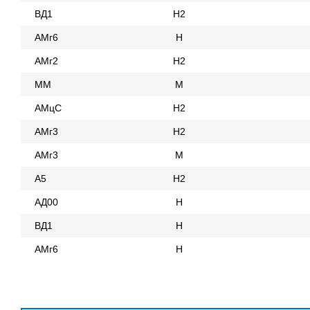
ВД1
Н2
АМг6
Н
АМг2
Н2
ММ
М
АМцС
Н2
АМг3
Н2
АМг3
М
А5
Н2
АД00
Н
ВД1
Н
АМг6
Н