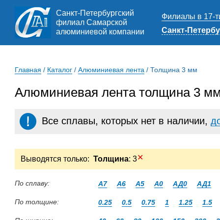
Санкт-Петербургский
Филиалы в 17-т
филиал Самарской
Санкт-Петербу
алюминиевой компании
Главная
/
Каталог
/
Алюминиевая лента
/
Толщина 3 мм
Алюминиевая лента толщина 3 мм
Все сплавы, которых нет в наличии,
д
✕
Выводятся только:
Толщина
: 3
По сплаву:
А7
А6
А5
А0
АД0
АД1
По толщине:
0.25
0.5
0.75
1
1.25
1.5