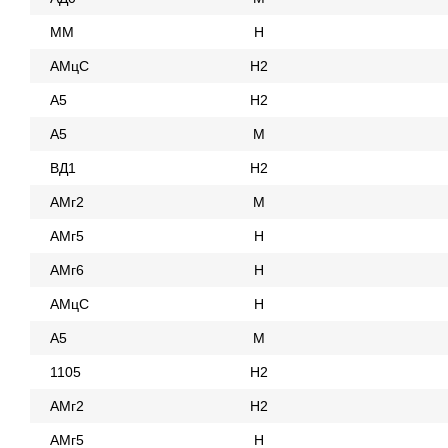
ММ
Н
АМцС
Н2
А5
Н2
А5
М
ВД1
Н2
АМг2
М
АМг5
Н
АМг6
Н
АМцС
Н
А5
М
1105
Н2
АМг2
Н2
АМг5
Н