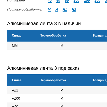
По ширине:
40
60
80
100
150
200
3
По термообработке:
М
Н
Н1
Н2
Алюминиевая лента 3 в наличии
Сплав
Термообработка
Толщина
ММ
М
Алюминиевая лента 3 под заказ
Сплав
Термообработка
Толщина
АД1
М
АД00
М
АД0
М