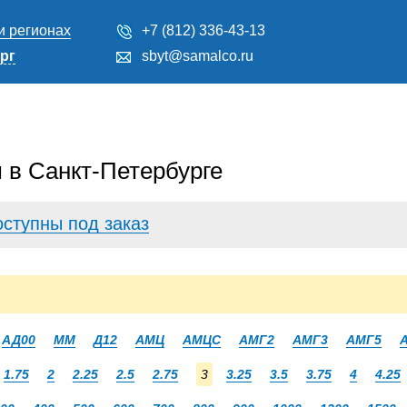
и регионах
+7 (812) 336-43-13
рг
sbyt@samalco.ru
 в Санкт-Петербурге
оступны под заказ
АД00
ММ
Д12
АМЦ
АМЦС
АМГ2
АМГ3
АМГ5
1.75
2
2.25
2.5
2.75
3
3.25
3.5
3.75
4
4.25