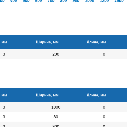
00
400
500
600
700
800
900
1000
1200
1500
, мм
Ширина, мм
Длина, мм
3
200
0
, мм
Ширина, мм
Длина, мм
3
1800
0
3
80
0
3
900
0