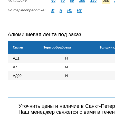
По ширине:
40
60
80
100
150
200
По термообработке:
М
Н
Н1
Н2
Алюминиевая лента под заказ
Сплав
Термообработка
Толщина
АД1
Н
А7
М
АД00
Н
Уточнить цены и наличие в Санкт-Пете
Наш менеджер свяжется с вами в течен