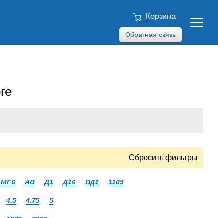
Корзина
Обратная связь
ге
Сбросить фильтры
АМГ6
АВ
Д1
Д16
ВД1
1105
4.5
4.75
5