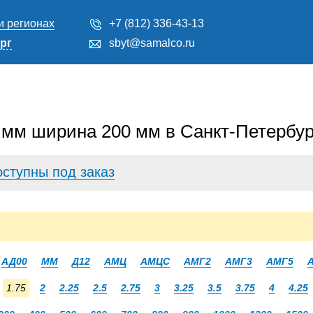
и регионах
+7 (812) 336-43-13
рг
sbyt@samalco.ru
 мм ширина 200 мм в Санкт-Петербур
оступны под заказ
АД00
ММ
Д12
АМЦ
АМЦС
АМГ2
АМГ3
АМГ5
1.75
2
2.25
2.5
2.75
3
3.25
3.5
3.75
4
4.25