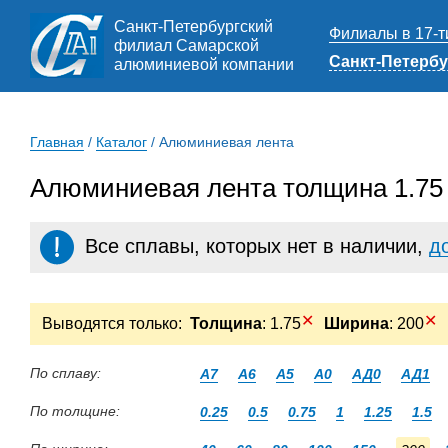
Санкт-Петербургский
Филиалы в 17-т
филиал Самарской
Санкт-Петербу
алюминиевой компании
Главная
/
Каталог
/
Алюминиевая лента
Алюминиевая лента толщина 1.75
Все сплавы, которых нет в наличии,
д
✕
✕
Выводятся только:
Толщина
: 1.75
Ширина
: 200
По сплаву:
А7
А6
А5
А0
АД0
АД1
По толщине:
0.25
0.5
0.75
1
1.25
1.5