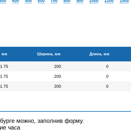
300
400
500
600
700
800
900
1000
1200
1500
, мм
Ширина, мм
Длина, мм
1.75
200
0
1.75
200
0
1.75
200
0
рбурге можно, заполнив форму.
ие часа