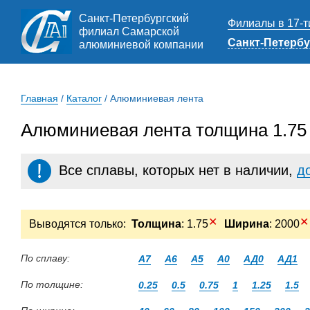
Санкт-Петербургский
Филиалы в 17-т
филиал Самарской
Санкт-Петербу
алюминиевой компании
Главная
/
Каталог
/
Алюминиевая лента
Алюминиевая лента толщина 1.75
Все сплавы, которых нет в наличии,
д
✕
✕
Выводятся только:
Толщина
: 1.75
Ширина
: 2000
По сплаву:
А7
А6
А5
А0
АД0
АД1
По толщине:
0.25
0.5
0.75
1
1.25
1.5