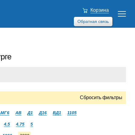
Корзина
Обратная связь
рге
Сбросить фильтры
АМГ6
АВ
Д1
Д16
ВД1
1105
4.5
4.75
5