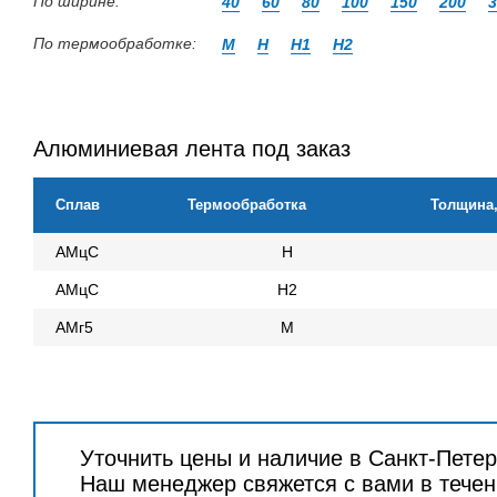
По ширине:
40
60
80
100
150
200
3
По термообработке:
М
Н
Н1
Н2
Алюминиевая лента под заказ
Сплав
Термообработка
Толщина
АМцС
Н
АМцС
Н2
АМг5
М
Уточнить цены и наличие в Санкт-Пете
Наш менеджер свяжется с вами в течен