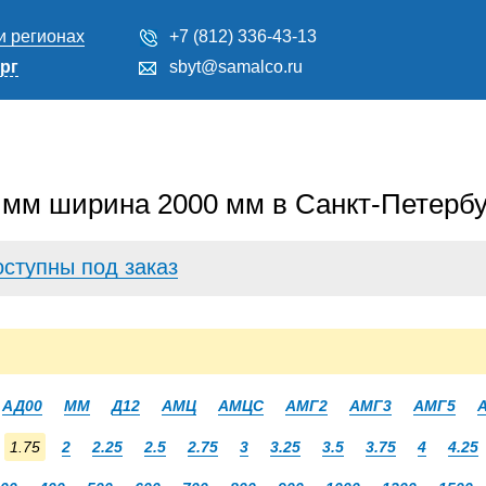
и регионах
+7 (812) 336-43-13
рг
sbyt@samalco.ru
 мм ширина 2000 мм в Санкт-Петербу
оступны под заказ
АД00
ММ
Д12
АМЦ
АМЦС
АМГ2
АМГ3
АМГ5
1.75
2
2.25
2.5
2.75
3
3.25
3.5
3.75
4
4.25