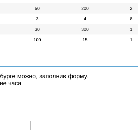
50
200
2
3
4
8
30
300
1
100
15
1
рбурге можно, заполнив форму.
ие часа