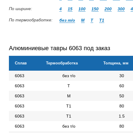
По ширине:
4
15
100
150
200
300
4
По термообработке:
без т/о
М
Т
Т1
Алюминиевые тавры 6063 под заказ
Сплав
Термообработка
Толщина, мм
6063
без т/о
30
6063
Т
60
6063
М
50
6063
Т1
80
6063
Т1
1.5
6063
без т/о
80