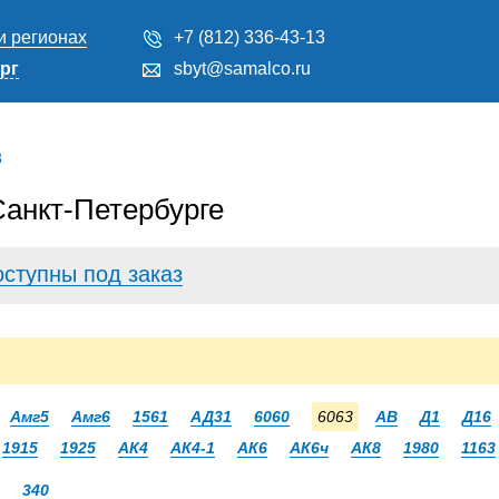
и регионах
+7 (812) 336-43-13
рг
sbyt@samalco.ru
3
анкт-Петербурге
оступны под заказ
Амг5
Амг6
1561
АД31
6060
6063
АВ
Д1
Д16
1915
1925
АК4
АК4-1
АК6
АК6ч
АК8
1980
1163
340