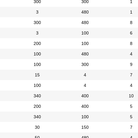
300
300
1
3
480
1
300
480
8
3
100
6
200
100
8
100
480
4
100
300
9
15
4
7
100
4
4
340
400
10
200
400
5
340
100
5
30
150
7
50
480
4