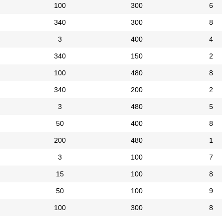
100
300
6
340
300
8
3
400
4
340
150
2
100
480
8
340
200
2
3
480
5
50
400
8
200
480
1
3
100
7
15
100
8
50
100
9
100
300
8