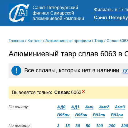
Санкт-Петербургский
Филиалы в 17-т
филиал Самарской
Санкт-Петербу
алюминиевой компании
Главная
/
Каталог
/
Алюминиевые профили
/
Тавр
/
Сплав 606
Алюминиевый тавр сплав 6063 в С
Все сплавы, которых нет в наличии,
д
✕
Выводятся только:
Сплав
: 6063
По сплаву:
АД0
АД1
Амц
Амг2
Амг3
В95пч
В95оч
В93пч
В93оч
По высоте:
3
15
30
50
100
200
300