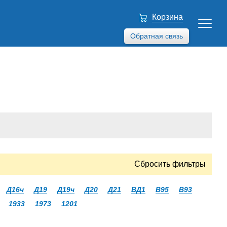
Корзина
Обратная связь
Сбросить фильтры
Д16ч
Д19
Д19ч
Д20
Д21
ВД1
В95
В93
1933
1973
1201