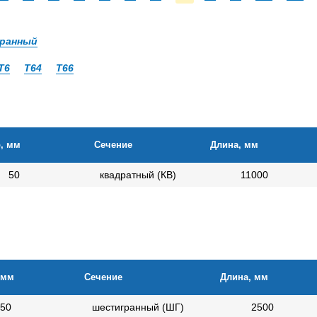
ранный
Т6
Т64
Т66
, мм
Сечение
Длина, мм
50
квадратный (КВ)
11000
 мм
Сечение
Длина, мм
50
шестигранный (ШГ)
2500