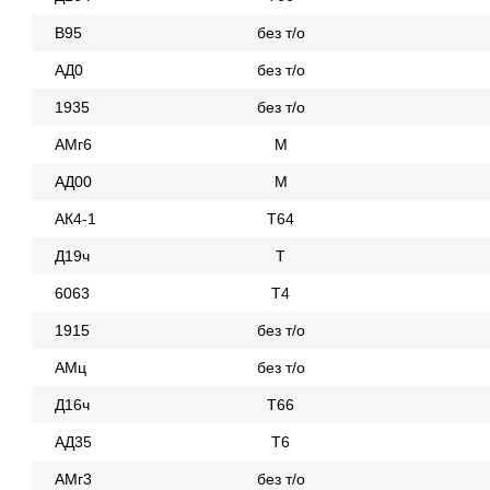
В95
без т/о
АД0
без т/о
1935
без т/о
АМг6
М
АД00
М
АК4-1
Т64
Д19ч
Т
6063
Т4
1915
без т/о
АМц
без т/о
Д16ч
Т66
АД35
Т6
АМг3
без т/о