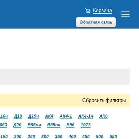
Корзина
Обратная связь
Сбросить фильтры
16ч
Д19
Д19ч
АК4
АК4-1
АК4-1ч
АК6
063
Д20
В95пч
В95оч
В96
1973
150
200
250
300
350
400
450
500
550