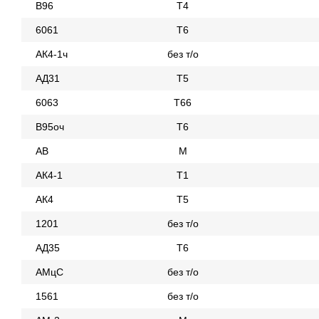
В96
Т4
6061
Т6
АК4-1ч
без т/о
АД31
Т5
6063
Т66
В95оч
Т6
АВ
М
АК4-1
Т1
АК4
Т5
1201
без т/о
АД35
Т6
АМцС
без т/о
1561
без т/о