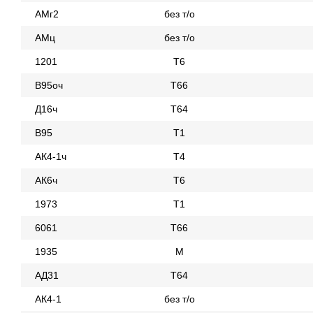
АМг2
без т/о
АМц
без т/о
1201
Т6
В95оч
Т66
Д16ч
Т64
В95
Т1
АК4-1ч
Т4
АК6ч
Т6
1973
Т1
6061
Т66
1935
М
АД31
Т64
АК4-1
без т/о