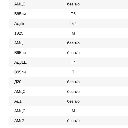
АМцС
без т/о
В95оч
Т6
АД35
Т64
1925
М
АМц
без т/о
В95пч
без т/о
АД31Е
Т4
В95пч
Т
Д20
без т/о
АМцС
без т/о
АД1
без т/о
АМцС
М
АМг2
без т/о