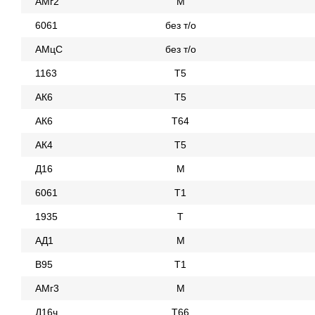
АМг2
М
6061
без т/о
АМцС
без т/о
1163
Т5
АК6
Т5
АК6
Т64
АК4
Т5
Д16
М
6061
Т1
1935
Т
АД1
М
В95
Т1
АМг3
М
Д16ч
Т66