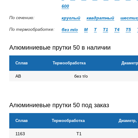
600
По сечению:
круглый
квадратный
шестиг
По термообработке:
без т/о
М
Т
Т1
Т4
Т5
Алюминиевые прутки 50 в наличии
Сплав
Термообработка
Диаметр
АВ
без т/о
Алюминиевые прутки 50 под заказ
Сплав
Термообработка
Диаметр,
1163
Т1