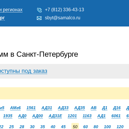
и регионах
+7 (812) 336-43-13
рг
sbyt@samalco.ru
мм в Санкт-Петербурге
оступны под заказ
г5
АМг6
1561
АД31
АД33
АД35
АВ
Д1
Д16
Д
1935
АД0
АД00
АД31Е
1201
1163
АД1
6061
6
22
25
28
30
35
40
45
50
60
80
100
120