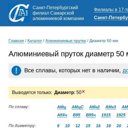
Санкт-Петербургский
Филиалы в 17-т
филиал Самарской
Санкт-Петербу
алюминиевой компании
Главная
/
Каталог
/
Алюминиевые прутки
/
Диаметр 50 мм
Алюминиевый пруток диаметр 50 
Все сплавы, которых нет в наличии,
д
✕
Выводятся только:
Диаметр
: 50
По сплаву:
АМц
АМцС
АМг2
АМг3
АМ
АК6ч
В95
В95ч
1915
1925
По диаметру:
8
10
12
15
16
18
20